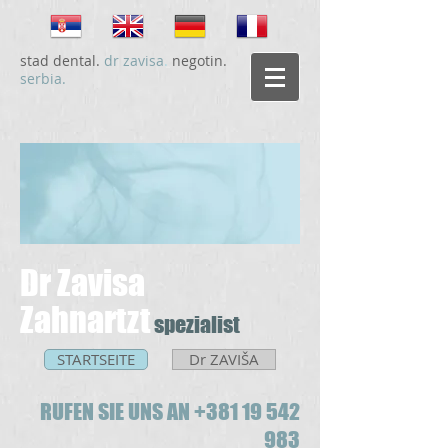
stad dental.
dr zavisa
.
negotin.
serbia.
Dr Zavisa
Zahnartzt
spezialist
STARTSEITE
Dr ZAVIŠA
RUFEN SIE UNS AN +
381 19 542
983