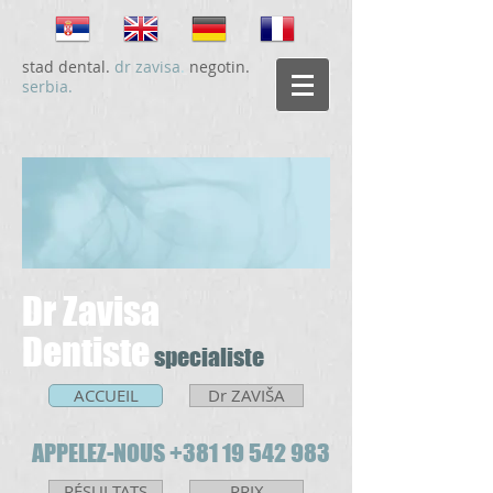
stad dental.
dr zavisa
.
negotin.
serbia.
Dr Zavisa
Dentiste
specialiste
ACCUEIL
Dr ZAVIŠA
APPELEZ-NOUS +
381 19 542 983
RÉSULTATS
PRIX